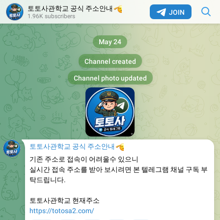
토토사관학교 공식 주소안내
🫡
JOIN
1.96K subscribers
May 24
Channel created
Channel photo updated
토토사관학교 공식 주소안내
🫡
기존 주소로 접속이 어려울수 있으니
실시간 접속 주소를 받아 보시려면 본 텔레그램 채널 구독 부
탁드립니다.
토토사관학교 현재주소
https://totosa2.com/