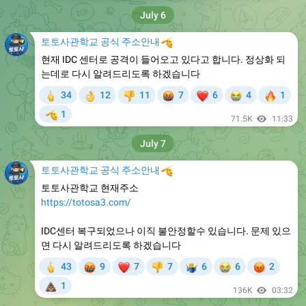
July 6
토토사관학교 공식 주소안내
🫡
현재 IDC 센터로 공격이 들어오고 있다고 합니다. 정상화 되
는데로 다시 알려드리도록 하겠습니다
🖕
🤬
❤
😭
🔥
34
12
11
7
6
4
1
👌
👎
🫡
1
71.5K
11:33
July 7
토토사관학교 공식 주소안내
🫡
토토사관학교 현재주소
https://totosa3.com/
IDC센터 복구되었으나 이직 불안정할수 있습니다. 문제 있으
면 다시 알려드리도록 하겠습니다
🖕
🤬
❤
😭
😡
43
9
7
7
6
6
2
👎
🤷‍♂
💩
1
136K
03:32