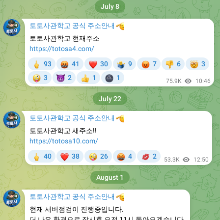
July 8
토토사관학교 공식 주소안내
🫡
토토사관학교 현재주소
https://totosa4.com/
🖕
🤬
❤
😡
🤯
93
41
30
9
7
6
3
🤷‍♂
👎
🤪
😈
🌚
3
2
1
1
👍
75.9K
10:46
July 22
토토사관학교 공식 주소안내
🫡
토토사관학교 새주소!!
https://totosa10.com/
🖕
❤
🤪
🤬
💋
40
38
26
4
2
53.3K
12:50
August 1
토토사관학교 공식 주소안내
🫡
현재 서버점검이 진행중입니다.
더 나은 환경으로 잠시후 오전 11시 돌아오겠습니다.