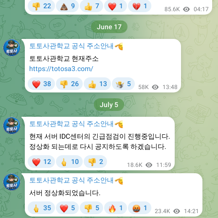
💩
❤
💔
22
9
7
1
1
👎
👍
85.6K
04:17
June 17
토토사관학교 공식 주소안내
🫡
토토사관학교 현재주소
https://totosa3.com/
❤
🤷
38
26
13
5
👎
👍
58K
13:48
July 5
토토사관학교 공식 주소안내
🫡
현재 서버 IDC센터의 긴급점검이 진행중입니다.
정상화 되는데로 다시 공지하도록 하겠습니다.
❤
🖕
12
10
2
👎
18.6K
11:59
토토사관학교 공식 주소안내
🫡
서버 정상화되었습니다.
🖕
❤
🔥
🤬
35
5
5
1
1
👎
23.4K
14:21