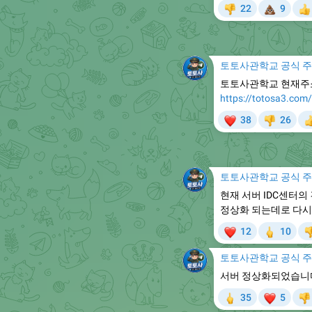
💩
22
9
👎

토토사관학교 공식 

토토사관학교 현재주
https://totosa3.com/
❤

38
26
👎

토토사관학교 공식 

현재 서버 IDC센터
정상화 되는데로 다시
❤
🖕
12
10

토토사관학교 공식 

서버 정상화되었습니
🖕
❤

35
5
