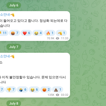
July 6
주소안내

격이 들어오고 있다고 합니다. 정상화 되는데로 다
겠습니다

❤
😭
🔥
🫡
11
7
6
4
1
1

70.9K
11:33
July 7
주소안내

소
나 이직 불안정할수 있습니다. 문제 있으면 다시
니다
❤
😭
😡
💩
7
7
6
6
2
1

‍♂
135K
03:32
July 8