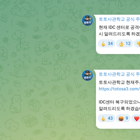
토토사관학교 공식 

현재 IDC 센터로 공
시 알려드리도록 하
🖕

34
12
👌

토토사관학교 공식 

토토사관학교 현재주
https://totosa3.com/
IDC센터 복구되었으
알려드리도록 하겠습
🖕
🤬
43
9

