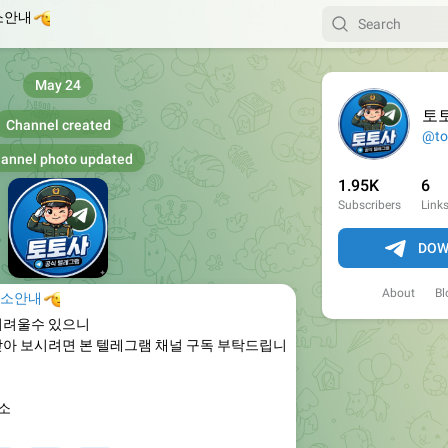
소안내

May 24
토
Channel created
@to
annel photo updated
1.95K
6
Subscribers
Link
DOW
About
Bl
주소안내

어려울수 있으니
받아 보시려면 본 텔레그램 채널 구독 부탁드립니
소