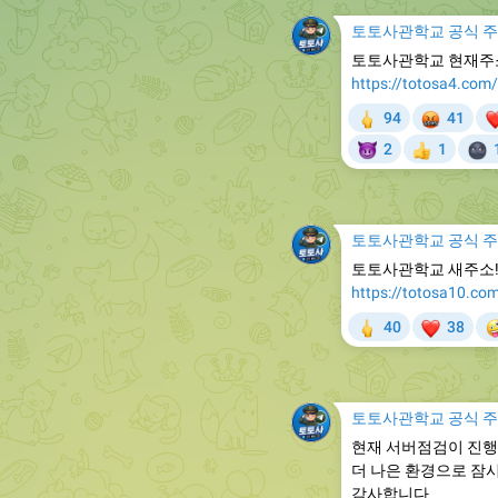
토토사관학교 공식 

토토사관학교 현재주
https://totosa4.com/
🖕
🤬
94
41
🤷
😈

2
1
👍
토토사관학교 공식 

토토사관학교 새주소!
https://totosa10.co
🖕
❤


40
38
토토사관학교 공식 

현재 서버점검이 진행
더 나은 환경으로 잠시
감사합니다