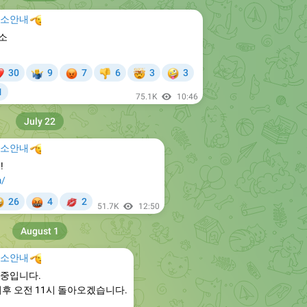
주소안내

소
❤
😡
🤯
🤪
30
9
7
6
3
3
‍♂
👎

1
75.1K
10:46
July 22
주소안내

!
m/


💋
26
4
2
51.7K
12:50
August 1
주소안내

중입니다.
후 오전 11시 돌아오겠습니다.