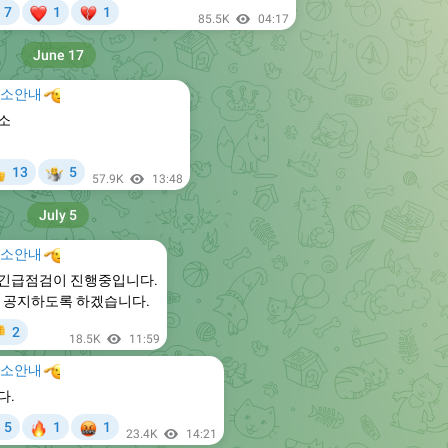
❤
💔
7
1
1

85.5K
04:17
June 17
주소안내

소

13
5

57.9K
13:48
July 5
주소안내

의 긴급점검이 진행중입니다.
 공지하도록 하겠습니다.
2

18.5K
11:59
주소안내

다.

🤬
5
1
1

23.4K
14:21